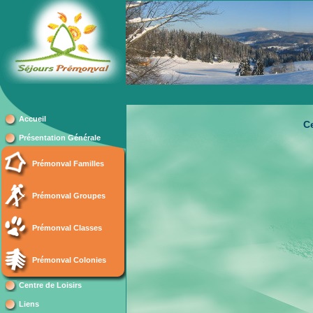
Accueil
Ce
Présentation Générale
Prémonval Familles
Prémonval Groupes
Prémonval Classes
Prémonval Colonies
Centre de Loisirs
Liens