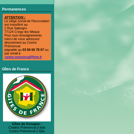
Permanences
ATTENTION :
Le siège social de l'Association
est transféré au
2 Rue Salengro
77124 Cregy-les-Meaux
Pour tout renseignements
merci de vous adressez
directement au Centre
Prémonval
joignable au
03 84 60 78 07
ou
par email à
centre.premonval@free.fr
Gîtes de France
Gîtes de Groupes :
Chalets Prémonval 3 épis
Centre Prémonval 2 épis